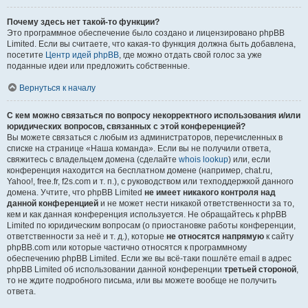
Почему здесь нет такой-то функции?
Это программное обеспечение было создано и лицензировано phpBB
Limited. Если вы считаете, что какая-то функция должна быть добавлена,
посетите
Центр идей phpBB
, где можно отдать свой голос за уже
поданные идеи или предложить собственные.
Вернуться к началу
С кем можно связаться по вопросу некорректного использования и/или
юридических вопросов, связанных с этой конференцией?
Вы можете связаться с любым из администраторов, перечисленных в
списке на странице «Наша команда». Если вы не получили ответа,
свяжитесь с владельцем домена (сделайте
whois lookup
) или, если
конференция находится на бесплатном домене (например, chat.ru,
Yahoo!, free.fr, f2s.com и т. п.), с руководством или техподдержкой данного
домена. Учтите, что phpBB Limited
не имеет никакого контроля над
данной конференцией
и не может нести никакой ответственности за то,
кем и как данная конференция используется. Не обращайтесь к phpBB
Limited по юридическим вопросам (о приостановке работы конференции,
ответственности за неё и т. д.), которые
не относятся напрямую
к сайту
phpBB.com или которые частично относятся к программному
обеспечению phpBB Limited. Если же вы всё-таки пошлёте email в адрес
phpBB Limited об использовании данной конференции
третьей стороной
,
то не ждите подробного письма, или вы можете вообще не получить
ответа.