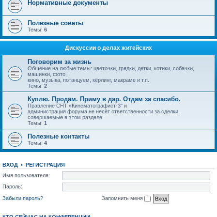
Нормативные документы
Полезные советы
Темы:
6
Дискуссии о делах житейских
Поговорим за жизнь
Общение на любые темы: цветочки, грядки, детки, котики, собачки,
машинки, фото,
кино, музыка, потанцуем, кёрлинг, макраме и т.п.
Темы:
2
Куплю. Продам. Приму в дар. Отдам за спасибо.
Правление СНТ «Кинематографист-3" и
администрация форума не несёт ответственности за сделки,
совершаемые в этом разделе.
Темы:
1
Полезные контакты
Темы:
4
ВХОД
•
РЕГИСТРАЦИЯ
Имя пользователя:
Пароль:
Забыли пароль?
Запомнить меня
КТО СЕЙЧАС НА КОНФЕРЕНЦИИ