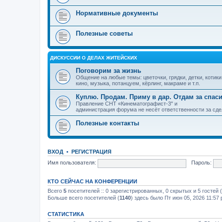
Нормативные документы
Полезные советы
ДИСКУССИИ О ДЕЛАХ ЖИТЕЙСКИХ
Поговорим за жизнь
Общение на любые темы: цветочки, грядки, детки, котики
кино, музыка, потанцуем, кёрлинг, макраме и т.п.
Куплю. Продам. Приму в дар. Отдам за спаси
Правление СНТ «Кинематографист-3" и
администрация форума не несёт ответственности за сде
Полезные контакты
ВХОД
•
РЕГИСТРАЦИЯ
Имя пользователя:
Пароль:
КТО СЕЙЧАС НА КОНФЕРЕНЦИИ
Всего
5
посетителей :: 0 зарегистрированных, 0 скрытых и 5 гостей
Больше всего посетителей (
1140
) здесь было Пт июн 05, 2026 11:57
СТАТИСТИКА