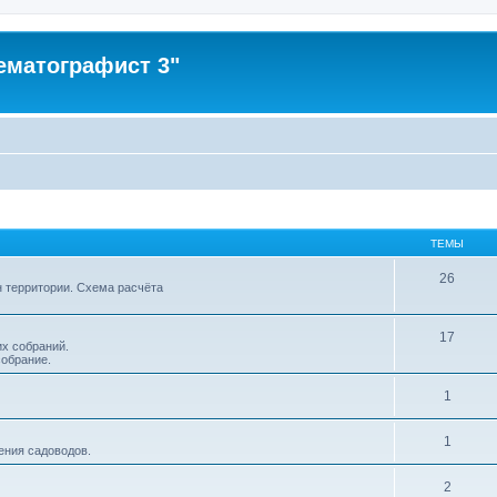
ематографист 3"
ТЕМЫ
26
н территории. Схема расчёта
17
х собраний.
обрание.
1
1
ения садоводов.
2