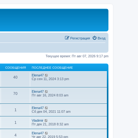
Регистрация
Вход
Текущее время: Пт авг 07, 2026 9:17 pm
СООБЩЕНИЯ
ПОСЛЕДНЕЕ СООБЩЕНИЕ
П
Elena47
40
е
Ср сен 11, 2024 3:13 pm
р
е
й
П
Elena47
70
т
е
Пт авг 16, 2024 8:03 am
и
р
к
е
п
й
П
Elena47
о
1
т
е
Сб дек 04, 2021 11:07 am
с
и
р
л
к
е
е
П
Vladimir
п
1
й
д
е
Пт дек 21, 2018 8:32 am
о
т
н
р
с
и
е
е
л
П
Elena47
к
м
4
й
е
е
Чт авг 22, 2019 5:53 pm
п
у