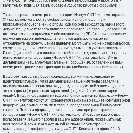
3"» и будет использоваться для хранения информации о прочтённых
вами темах, повышая таким образом удобство работы с форумами.
Также во время просмотра конференции «Форум СНТ " Кинематографист
3"» мы можем установить cookies, внешние по отношению к
программному обеспечению phpBB, однако они выходят за рамки этого
документа, целью которого является рассмотрение страниц, созданных
исключительно программным обеспечением phpBB. Вторым источником
получения вашей информации являются данные, которые вы
отправляете на форум. Этими данными могут быть, но не исчерпываются,
следующие данные: сообщения, размещённые под учётной записью
Гостя (в дальнейшем «анонимные сообщения»), данные, указанные при
регистрации в конференции «Форум СНТ " Кинематографист 3"» (в
дальнейшем «ваша учётная запись») и сообщения, оставленные вами
после регистрации и авторизации (в дальнейшем «ваши сообщения»).
Ваша учётная запись будет содержать, как минимум, однозначно
идентифицируемое имя (в дальнейшем «ваше имя пользователя»),
индивидуальный пароль для входа под вашей учётной записью (далее
«ваш пароль») и реальный адрес email (в дальнейшем «ваш адрес
email»). Ваша информация из вашей учётной записи на форумах «Форум
СНТ " Кинематографист 3"» охраняется законами о защите компьютерной
информации, применяемыми в стране, предоставляющей нам услуги
хостинга. Любая информация, запрашиваемая при регистрации в
конференции «Форум СНТ " Кинематографист 3"», кроме вашего имени
пользователя, вашего пароля и вашего адреса email, может быть как
необходимой, так и необязательной ко вводу, на усмотрение
администрации конференции «Форум СНТ " Кинематографист 3"». В