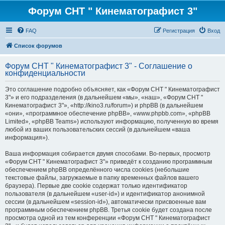
Форум СНТ " Кинематографист 3"
FAQ
Регистрация
Вход
Список форумов
Форум СНТ " Кинематографист 3" - Соглашение о
конфиденциальности
Это соглашение подробно объясняет, как «Форум СНТ " Кинематографист
3"» и его подразделения (в дальнейшем «мы», «наш», «Форум СНТ "
Кинематографист 3"», «http://kino3.ru/forum») и phpBB (в дальнейшем
«они», «программное обеспечение phpBB», «www.phpbb.com», «phpBB
Limited», «phpBB Teams») используют информацию, полученную во время
любой из ваших пользовательских сессий (в дальнейшем «ваша
информация»).
Ваша информация собирается двумя способами. Во-первых, просмотр
«Форум СНТ " Кинематографист 3"» приведёт к созданию программным
обеспечением phpBB определённого числа cookies (небольшие
текстовые файлы, загружаемые в папку временных файлов вашего
браузера). Первые две cookie содержат только идентификатор
пользователя (в дальнейшем «user-id») и идентификатор анонимной
сессии (в дальнейшем «session-id»), автоматически присвоенные вам
программным обеспечением phpBB. Третья cookie будет создана после
просмотра одной из тем конференции «Форум СНТ " Кинематографист