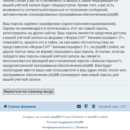
любом случае у вас есть возможность выбрать, какая информация из
вашей учётной записи будет общедоступна. Кроме того, у вас есть
возможность согласиться/отказаться от получения сообщений,
автоматически сгенерированных программным обеспечением phpBB.
Ваш пароль надёжно зашифрован (односторонним хэшированием).
Однако не рекомендуется использовать этот же самый пароль,
регистрируясь на других сайтах. Ваш пароль является средством доступа
к вашей учётной записи на форумах «Форум СНТ " Кинематографист 3"»,
пожалуйста, храните его в тайне, ни при каких обстоятельствах ни
представители «Форум СНТ " Кинематографист 3"», ни phpBB Limited, ни
другое третье лицо не вправе спрашивать ваш пароль. В случае, если вы
забудете ваш пароль к вашей учётной записи, вы сможете
воспользоваться функцией восстановления пароля «Забыли пароль?»,
предусмотренной программным обеспечением phpBB. Вам будет
необходимо ввести ваше имя пользователя и ваш адрес email, после чего
программное обеспечение phpBB сгенерирует вам новый пароль для
вашей учётной записи.
Вернуться на страницу входа
Список форумов
Часовой пояс:
UTC
Создано на основе
phpBB
® Forum Software © phpBB Limited
Русская поддержка phpBB
Конфиденциальность
|
Правила