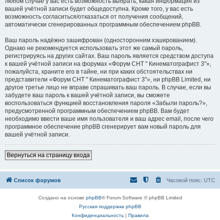
любом случае у вас есть возможность выбрать, какая информация из
вашей учётной записи будет общедоступна. Кроме того, у вас есть
возможность согласиться/отказаться от получения сообщений,
автоматически сгенерированных программным обеспечением phpBB.
Ваш пароль надёжно зашифрован (односторонним хэшированием).
Однако не рекомендуется использовать этот же самый пароль,
регистрируясь на других сайтах. Ваш пароль является средством доступа
к вашей учётной записи на форумах «Форум СНТ " Кинематографист 3"»,
пожалуйста, храните его в тайне, ни при каких обстоятельствах ни
представители «Форум СНТ " Кинематографист 3"», ни phpBB Limited, ни
другое третье лицо не вправе спрашивать ваш пароль. В случае, если вы
забудете ваш пароль к вашей учётной записи, вы сможете
воспользоваться функцией восстановления пароля «Забыли пароль?»,
предусмотренной программным обеспечением phpBB. Вам будет
необходимо ввести ваше имя пользователя и ваш адрес email, после чего
программное обеспечение phpBB сгенерирует вам новый пароль для
вашей учётной записи.
Вернуться на страницу входа
Список форумов
Часовой пояс:
UTC
Создано на основе
phpBB
® Forum Software © phpBB Limited
Русская поддержка phpBB
Конфиденциальность
|
Правила