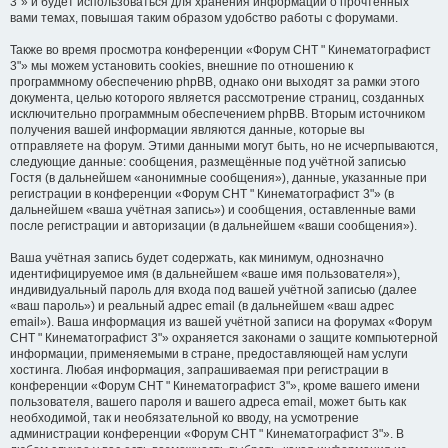
3"» и будет использоваться для хранения информации о прочтённых
вами темах, повышая таким образом удобство работы с форумами.
Также во время просмотра конференции «Форум СНТ " Кинематографист
3"» мы можем установить cookies, внешние по отношению к
программному обеспечению phpBB, однако они выходят за рамки этого
документа, целью которого является рассмотрение страниц, созданных
исключительно программным обеспечением phpBB. Вторым источником
получения вашей информации являются данные, которые вы
отправляете на форум. Этими данными могут быть, но не исчерпываются,
следующие данные: сообщения, размещённые под учётной записью
Гостя (в дальнейшем «анонимные сообщения»), данные, указанные при
регистрации в конференции «Форум СНТ " Кинематографист 3"» (в
дальнейшем «ваша учётная запись») и сообщения, оставленные вами
после регистрации и авторизации (в дальнейшем «ваши сообщения»).
Ваша учётная запись будет содержать, как минимум, однозначно
идентифицируемое имя (в дальнейшем «ваше имя пользователя»),
индивидуальный пароль для входа под вашей учётной записью (далее
«ваш пароль») и реальный адрес email (в дальнейшем «ваш адрес
email»). Ваша информация из вашей учётной записи на форумах «Форум
СНТ " Кинематографист 3"» охраняется законами о защите компьютерной
информации, применяемыми в стране, предоставляющей нам услуги
хостинга. Любая информация, запрашиваемая при регистрации в
конференции «Форум СНТ " Кинематографист 3"», кроме вашего имени
пользователя, вашего пароля и вашего адреса email, может быть как
необходимой, так и необязательной ко вводу, на усмотрение
администрации конференции «Форум СНТ " Кинематографист 3"». В