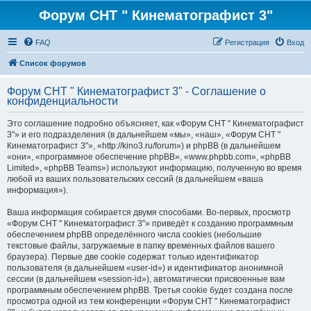
Форум СНТ " Кинематографист 3"
FAQ
Регистрация
Вход
Список форумов
Форум СНТ " Кинематографист 3" - Соглашение о
конфиденциальности
Это соглашение подробно объясняет, как «Форум СНТ " Кинематографист
3"» и его подразделения (в дальнейшем «мы», «наш», «Форум СНТ "
Кинематографист 3"», «http://kino3.ru/forum») и phpBB (в дальнейшем
«они», «программное обеспечение phpBB», «www.phpbb.com», «phpBB
Limited», «phpBB Teams») используют информацию, полученную во время
любой из ваших пользовательских сессий (в дальнейшем «ваша
информация»).
Ваша информация собирается двумя способами. Во-первых, просмотр
«Форум СНТ " Кинематографист 3"» приведёт к созданию программным
обеспечением phpBB определённого числа cookies (небольшие
текстовые файлы, загружаемые в папку временных файлов вашего
браузера). Первые две cookie содержат только идентификатор
пользователя (в дальнейшем «user-id») и идентификатор анонимной
сессии (в дальнейшем «session-id»), автоматически присвоенные вам
программным обеспечением phpBB. Третья cookie будет создана после
просмотра одной из тем конференции «Форум СНТ " Кинематографист