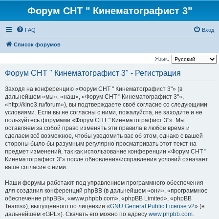
Форум СНТ " Кинематографист 3"
FAQ
Вход
Список форумов
Язык:
Форум СНТ " Кинематографист 3" - Регистрация
Заходя на конференцию «Форум СНТ " Кинематографист 3"» (в
дальнейшем «мы», «наш», «Форум СНТ " Кинематографист 3"»,
«http://kino3.ru/forum»), вы подтверждаете своё согласие со следующими
условиями. Если вы не согласны с ними, пожалуйста, не заходите и не
пользуйтесь форумами «Форум СНТ " Кинематографист 3"». Мы
оставляем за собой право изменять эти правила в любое время и
сделаем всё возможное, чтобы уведомить вас об этом, однако с вашей
стороны было бы разумным регулярно просматривать этот текст на
предмет изменений, так как использование конференции «Форум СНТ "
Кинематографист 3"» после обновления/исправления условий означает
ваше согласие с ними.
Наши форумы работают под управлением программного обеспечения
для создания конференций phpBB (в дальнейшем «они», «программное
обеспечение phpBB», «www.phpbb.com», «phpBB Limited», «phpBB
Teams»), выпущенного по лицензии «
GNU General Public License v2
» (в
дальнейшем «GPL»). Скачать его можно по адресу
www.phpbb.com
.