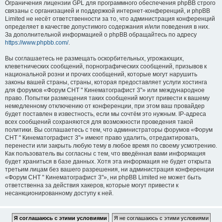
Ограничения лицензии GPL для программного обеспечения phpBB строго
связаны с организацией и поддержкой интернет-конференций, и phpBB
Limited не несёт ответственности за то, что администрация конференций
определяет в качестве допустимого содержания и/или поведения в них.
За дополнительной информацией о phpBB обращайтесь по адресу
https://www.phpbb.com/
.
Вы соглашаетесь не размещать оскорбительных, угрожающих,
клеветнических сообщений, порнографических сообщений, призывов к
национальной розни и прочих сообщений, которые могут нарушить
законы вашей страны, страны, которая предоставляет услуги хостинга
для форумов «Форум СНТ " Кинематографист 3"» или международное
право. Попытки размещения таких сообщений могут привести к вашему
немедленному отключению от конференции, при этом ваш провайдер
будет поставлен в известность, если мы сочтём это нужным. IP-адреса
всех сообщений сохраняются для возможности проведения такой
политики. Вы соглашаетесь с тем, что администраторы форумов «Форум
СНТ " Кинематографист 3"» имеют право удалить, отредактировать,
перенести или закрыть любую тему в любое время по своему усмотрению.
Как пользователь вы согласны с тем, что введённая вами информация
будет храниться в базе данных. Хотя эта информация не будет открыта
третьим лицам без вашего разрешения, ни администрация конференции
«Форум СНТ " Кинематографист 3"», ни phpBB Limited не может быть
ответственна за действия хакеров, которые могут привести к
несанкционированному доступу к ней.