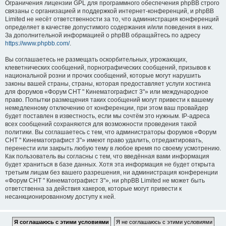
Ограничения лицензии GPL для программного обеспечения phpBB строго
связаны с организацией и поддержкой интернет-конференций, и phpBB
Limited не несёт ответственности за то, что администрация конференций
определяет в качестве допустимого содержания и/или поведения в них.
За дополнительной информацией о phpBB обращайтесь по адресу
https://www.phpbb.com/
.
Вы соглашаетесь не размещать оскорбительных, угрожающих,
клеветнических сообщений, порнографических сообщений, призывов к
национальной розни и прочих сообщений, которые могут нарушить
законы вашей страны, страны, которая предоставляет услуги хостинга
для форумов «Форум СНТ " Кинематографист 3"» или международное
право. Попытки размещения таких сообщений могут привести к вашему
немедленному отключению от конференции, при этом ваш провайдер
будет поставлен в известность, если мы сочтём это нужным. IP-адреса
всех сообщений сохраняются для возможности проведения такой
политики. Вы соглашаетесь с тем, что администраторы форумов «Форум
СНТ " Кинематографист 3"» имеют право удалить, отредактировать,
перенести или закрыть любую тему в любое время по своему усмотрению.
Как пользователь вы согласны с тем, что введённая вами информация
будет храниться в базе данных. Хотя эта информация не будет открыта
третьим лицам без вашего разрешения, ни администрация конференции
«Форум СНТ " Кинематографист 3"», ни phpBB Limited не может быть
ответственна за действия хакеров, которые могут привести к
несанкционированному доступу к ней.