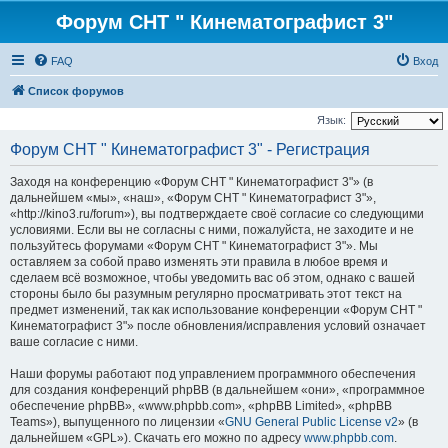
Форум СНТ " Кинематографист 3"
FAQ
Вход
Список форумов
Язык:
Форум СНТ " Кинематографист 3" - Регистрация
Заходя на конференцию «Форум СНТ " Кинематографист 3"» (в
дальнейшем «мы», «наш», «Форум СНТ " Кинематографист 3"»,
«http://kino3.ru/forum»), вы подтверждаете своё согласие со следующими
условиями. Если вы не согласны с ними, пожалуйста, не заходите и не
пользуйтесь форумами «Форум СНТ " Кинематографист 3"». Мы
оставляем за собой право изменять эти правила в любое время и
сделаем всё возможное, чтобы уведомить вас об этом, однако с вашей
стороны было бы разумным регулярно просматривать этот текст на
предмет изменений, так как использование конференции «Форум СНТ "
Кинематографист 3"» после обновления/исправления условий означает
ваше согласие с ними.
Наши форумы работают под управлением программного обеспечения
для создания конференций phpBB (в дальнейшем «они», «программное
обеспечение phpBB», «www.phpbb.com», «phpBB Limited», «phpBB
Teams»), выпущенного по лицензии «
GNU General Public License v2
» (в
дальнейшем «GPL»). Скачать его можно по адресу
www.phpbb.com
.