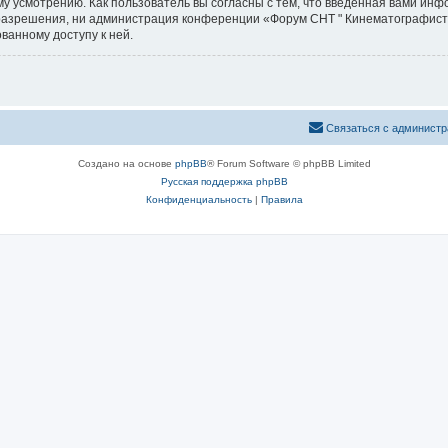
у усмотрению. Как пользователь вы согласны с тем, что введённая вами инф
азрешения, ни администрация конференции «Форум СНТ " Кинематографист 3"
ванному доступу к ней.
Связаться с администр
Создано на основе
phpBB
® Forum Software © phpBB Limited
Русская поддержка phpBB
Конфиденциальность
|
Правила