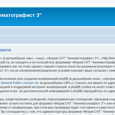
ематографист 3"
равила
(в дальнейшем «мы», «наш», «Форум СНТ " Кинематографист 3"», «http://kino
луйста, не заходите и не пользуйтесь форумами «Форум СНТ " Кинематографи
едомить вас об этом, однако с вашей стороны было бы разумным регулярно пр
т 3"» после обновления/исправления условий означает ваше согласие с ним
еспечения для создания конференций phpBB (в дальнейшем «они», «програ
General Public License v2
» (в дальнейшем «GPL»). Скачать его можно по адр
зацией и поддержкой интернет-конференций, и phpBB Limited не несёт ответ
ведения в них. За дополнительной информацией о phpBB обращайтесь по адр
их, клеветнических сообщений, порнографических сообщений, призывов к на
вляет услуги хостинга для форумов «Форум СНТ " Кинематографист 3"» или
нию от конференции, при этом ваш провайдер будет поставлен в известность
 Вы соглашаетесь с тем, что администраторы форумов «Форум СНТ " Кинемат