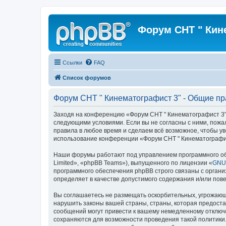
Форум СНТ " Кин
Ссылки
FAQ
Список форумов
Форум СНТ " Кинематографист 3" - Общие п
Заходя на конференцию «Форум СНТ " Кинематографист 3"» 
следующими условиями. Если вы не согласны с ними, пожа
правила в любое время и сделаем всё возможное, чтобы ув
использование конференции «Форум СНТ " Кинематографис
Наши форумы работают под управлением программного об
Limited», «phpBB Teams»), выпущенного по лицензии «
GNU 
программного обеспечения phpBB строго связаны с органи
определяет в качестве допустимого содержания и/или по
Вы соглашаетесь не размещать оскорбительных, угрожающ
нарушить законы вашей страны, страны, которая предоста
сообщений могут привести к вашему немедленному отключе
сохраняются для возможности проведения такой политики.