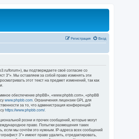
Регистрация
Вход
3.ru/forum»), вы подтверждаете своё согласие со
ст 3"». Мы оставляем за собой право изменять эти
осматривать этот текст на предмет изменений, так как
и.
ммное обеспечение phpBB», «www.phpbb.com», «phpBB
есу
www.phpbb.com
. Ограничения лицензии GPL для
ственности за то, что администрация конференций
есу
https://www.phpbb.com/
.
циональной розни и прочих сообщений, которые могут
 международное право. Попытки размещения таких
, если мы сочтём это нужным. IP-адреса всех сообщений
ографист 3"» имеют право удалить, отредактировать,