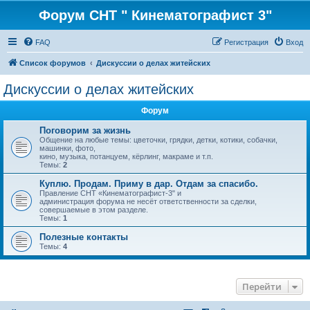
Форум СНТ " Кинематографист 3"
FAQ
Регистрация
Вход
Список форумов
Дискуссии о делах житейских
Дискуссии о делах житейских
Форум
Поговорим за жизнь
Общение на любые темы: цветочки, грядки, детки, котики, собачки,
машинки, фото,
кино, музыка, потанцуем, кёрлинг, макраме и т.п.
Темы:
2
Куплю. Продам. Приму в дар. Отдам за спасибо.
Правление СНТ «Кинематографист-3" и
администрация форума не несёт ответственности за сделки,
совершаемые в этом разделе.
Темы:
1
Полезные контакты
Темы:
4
Перейти