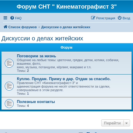
Форум СНТ " Кинематографист 3"
FAQ
Регистрация
Вход
Список форумов
Дискуссии о делах житейских
Дискуссии о делах житейских
Форум
Поговорим за жизнь
Общение на любые темы: цветочки, грядки, детки, котики, собачки,
машинки, фото,
кино, музыка, потанцуем, кёрлинг, макраме и т.п.
Темы:
2
Куплю. Продам. Приму в дар. Отдам за спасибо.
Правление СНТ «Кинематографист-3" и
администрация форума не несёт ответственности за сделки,
совершаемые в этом разделе.
Темы:
1
Полезные контакты
Темы:
4
Перейти