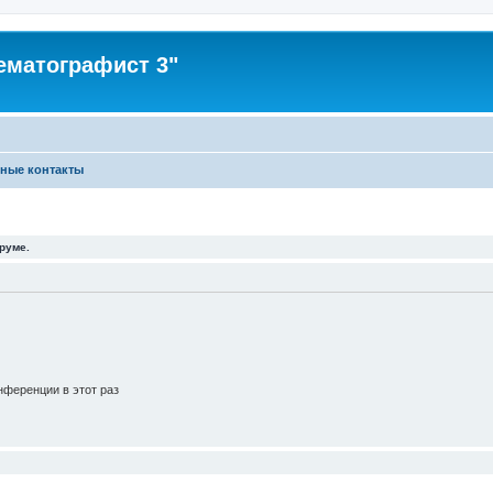
ематографист 3"
ные контакты
руме.
ференции в этот раз